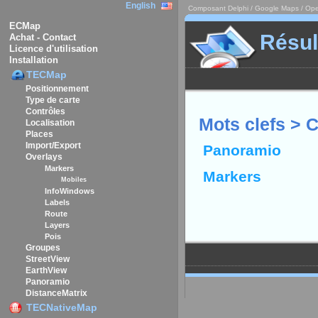
English
Composant Delphi / Google Maps / Ope
ECMap
Résul
Achat - Contact
Licence d'utilisation
Installation
TECMap
Positionnement
Type de carte
Contrôles
Mots clefs > C
Localisation
Places
Import/Export
Panoramio
Overlays
Markers
Markers
Mobiles
InfoWindows
Labels
Route
Layers
Pois
Groupes
StreetView
EarthView
Panoramio
DistanceMatrix
TECNativeMap