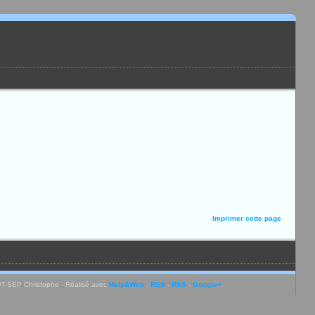
Imprimer cette page
-SEP Christophe - Réalisé avec
Help&Web
-
RSS
-
RSS
-
Google+