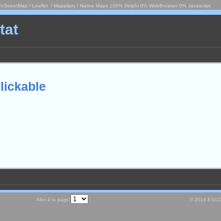
nStreetMap / Leaflet / Mappilary / Native Maps 100% Delphi 0% WebBrowser 0% Javascript
tat
lickable
Aller à la page
© 2016 ESCOT