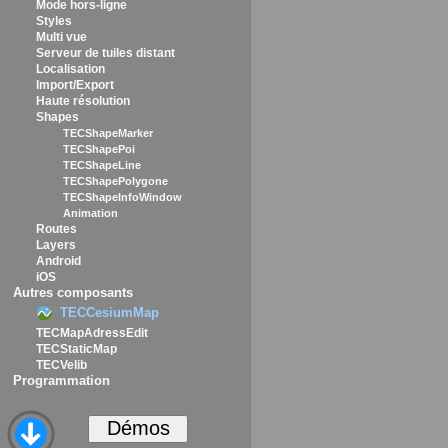
Mode hors-ligne
Styles
Multi vue
Serveur de tuiles distant
Localisation
Import/Export
Haute résolution
Shapes
TECShapeMarker
TECShapePoi
TECShapeLine
TECShapePolygone
TECShapeInfoWindow
Animation
Routes
Layers
Android
iOS
Autres composants
TECCesiumMap
TECMapAdressEdit
TECStaticMap
TECVelib
Programmation