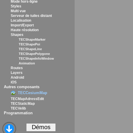
Mode hors-ligne
Styles
Multi vue
Serveur de tuiles distant
Localisation
Import/Export
Haute résolution
Shapes
TECShapeMarker
TECShapePoi
TECShapeLine
TECShapePolygone
TECShapeInfoWindow
Animation
Routes
Layers
Android
iOS
Autres composants
TECCesiumMap
TECMapAdressEdit
TECStaticMap
TECVelib
Programmation