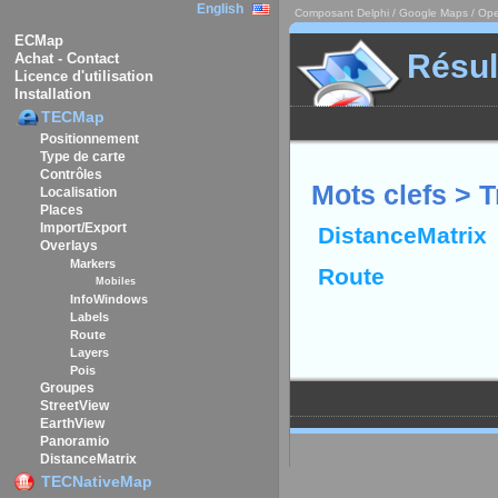
English
Composant Delphi / Google Maps / Ope
ECMap
Résul
Achat - Contact
Licence d'utilisation
Installation
TECMap
Positionnement
Type de carte
Contrôles
Mots clefs > 
Localisation
Places
Import/Export
DistanceMatrix
Overlays
Markers
Route
Mobiles
InfoWindows
Labels
Route
Layers
Pois
Groupes
StreetView
EarthView
Panoramio
DistanceMatrix
TECNativeMap