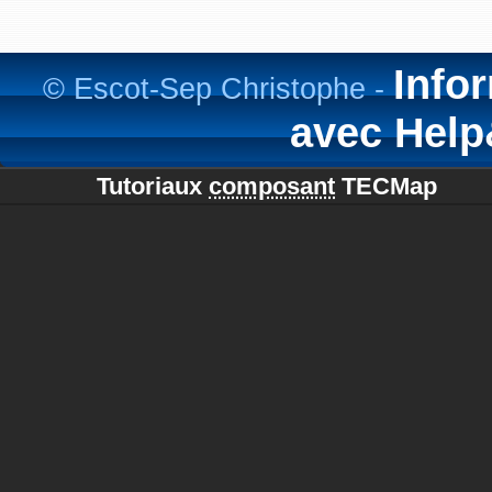
Info
© Escot-Sep Christophe -
avec Hel
Tutoriaux
composant
TECMap