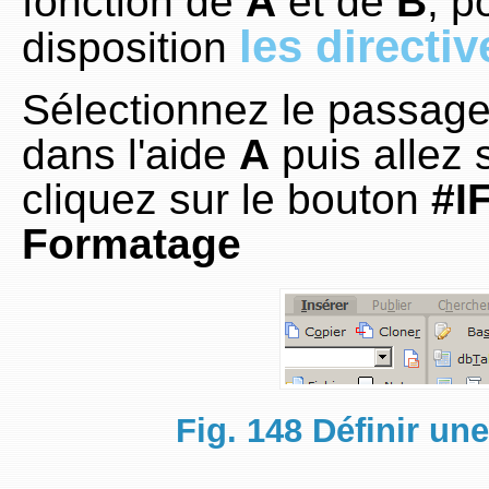
fonction de
A
et de
B
, p
les directi
disposition
Sélectionnez le passage
dans l'aide
A
puis allez 
cliquez sur le bouton
#I
Formatage
Fig. 148 Définir un